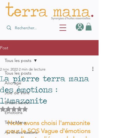
Post
Tous les posts
2 nov. 2022
2 min de lecture
Tous les posts
La pierre terra mana
Ancrage
des émotions :
Joie de Vivre
l'Amazonite
Enfant serein
Noté NaN étoiles sur 5.
Émotions
Nous avons choisi l'amazonite 
Terra Mana
pour le SOS Vague d'émotions 
Au fil des saisons