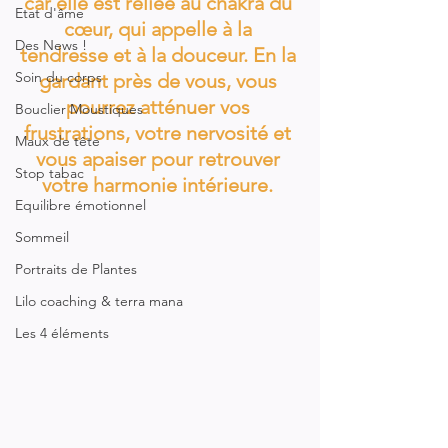
car elle est reliée au chakra du 
Etat d'âme
cœur, qui appelle à la 
Des News !
tendresse et à la douceur. En la 
Soin du corps
gardant près de vous, vous 
pourrez atténuer vos 
Bouclier Moustiques
frustrations, votre nervosité et 
Maux de tête
vous apaiser pour retrouver 
Stop tabac
votre harmonie intérieure. 
Equilibre émotionnel
Sommeil
Portraits de Plantes
Lilo coaching & terra mana
Les 4 éléments