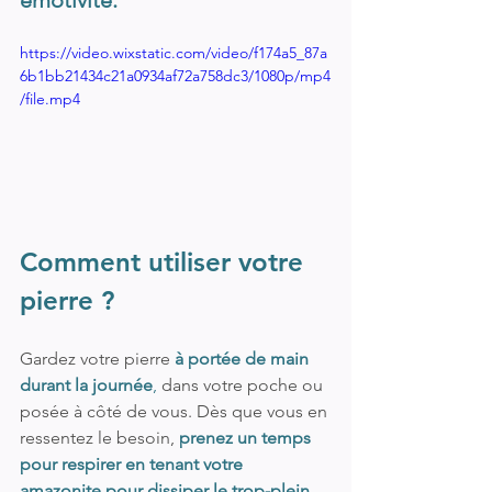
https://video.wixstatic.com/video/f174a5_87a
6b1bb21434c21a0934af72a758dc3/1080p/mp4
/file.mp4
Comment utiliser votre 
pierre ?
Gardez votre pierre 
à portée de main 
durant la journée
,
 dans votre poche ou 
posée à côté de vous. Dès que vous en 
ressentez le besoin, 
prenez un temps 
pour respirer en tenant votre 
amazonite pour dissiper le trop-plein 