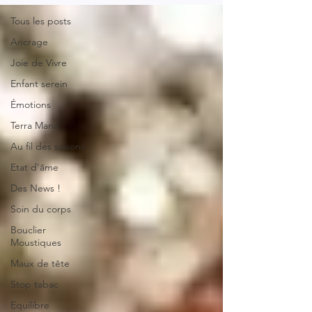
Tous les posts
Ancrage
Joie de Vivre
Enfant serein
Émotions
Terra Mana
Au fil des saisons
Etat d'âme
Des News !
Soin du corps
Bouclier
Moustiques
Maux de tête
Stop tabac
Equilibre