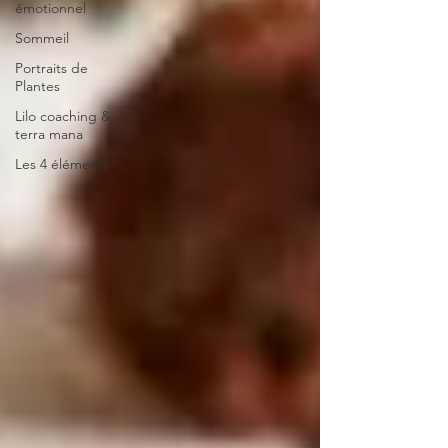
émotionnel
Sommeil
Portraits de
Plantes
Lilo coaching &
terra mana
Les 4 éléments