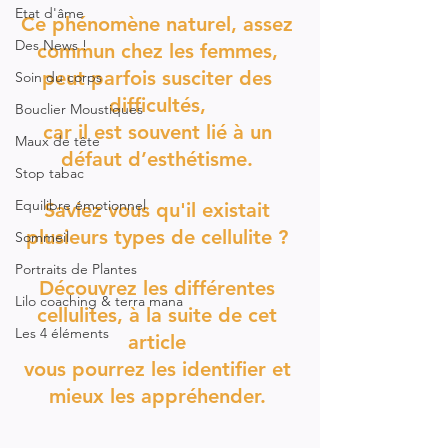
Etat d'âme
Ce phénomène naturel, assez 
Des News !
commun chez les femmes, 
peut parfois susciter des 
Soin du corps
difficultés, 
Bouclier Moustiques
car il est souvent lié à un 
Maux de tête
défaut d’esthétisme. 
Stop tabac
Equilibre émotionnel
Saviez vous qu'il existait 
plusieurs types de cellulite ? 
Sommeil
Portraits de Plantes
Découvrez les différentes 
Lilo coaching & terra mana
cellulites, à la suite de cet 
Les 4 éléments
article 
vous pourrez les identifier et 
mieux les appréhender. 