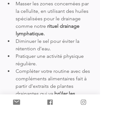
Masser les zones concernées par 
la cellulite, en utilisant des huiles 
spécialisées pour le drainage 
comme notre 
rituel drainage 
lymphatique.
Diminuer le sel pour éviter la 
rétention d’eau.
Pratiquer une activité physique 
régulière.
Compléter votre routine avec des 
compléments alimentaires fait à 
partir d’extraits de plantes 
drainantes qui va 
brûler les 
graisses
 et diminuer les capitons 
ou la peau d’orange.
Nous avons créé une synergie auto 
massage "Circulation et drainage" 