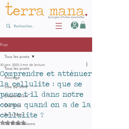
Post
Tous les posts
30 janv. 2025
3 min de lecture
Tous les posts
Comprendre et atténuer
Ancrage
la cellulite : que se
Joie de Vivre
passe-t-il dans notre
Enfant serein
corps quand on a de la
Émotions
cellulite ?
Terra Mana
Noté NaN étoiles sur 5.
Au fil des saisons