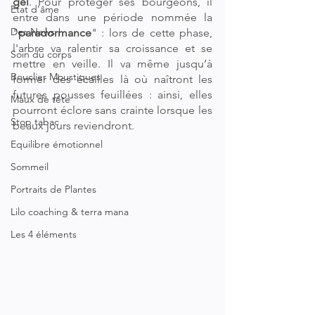
gel
. Pour protéger ses bourgeons, il 
Etat d'âme
entre dans une période nommée la 
Des News !
"
paradormance
" : lors de cette phase, 
l'arbre va ralentir sa croissance et se 
Soin du corps
mettre en veille. Il va même jusqu’à 
Bouclier Moustiques
former des écailles là où naîtront les 
futures pousses feuillées : ainsi, elles 
Maux de tête
pourront éclore sans crainte lorsque les 
Stop tabac
beaux jours reviendront.
Equilibre émotionnel
Sommeil
Portraits de Plantes
Lilo coaching & terra mana
Les 4 éléments