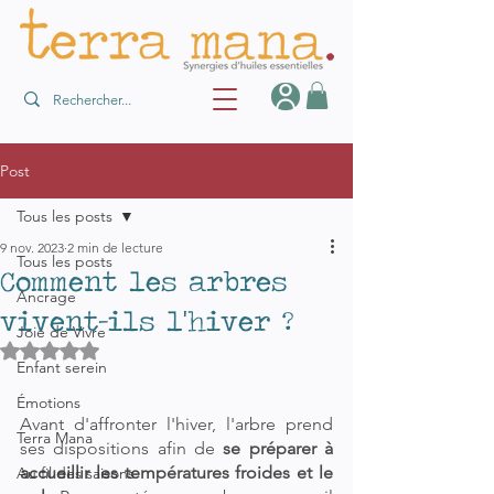
Post
Tous les posts
9 nov. 2023
2 min de lecture
Tous les posts
Comment les arbres
Ancrage
vivent-ils l'hiver ?
Joie de Vivre
Noté NaN étoiles sur 5.
Enfant serein
Émotions
Avant d'affronte
r l'hiver, l'a
rbre prend 
Terra Mana
ses dispositions afin de 
se préparer à 
accueillir les températures froides et le 
Au fil des saisons