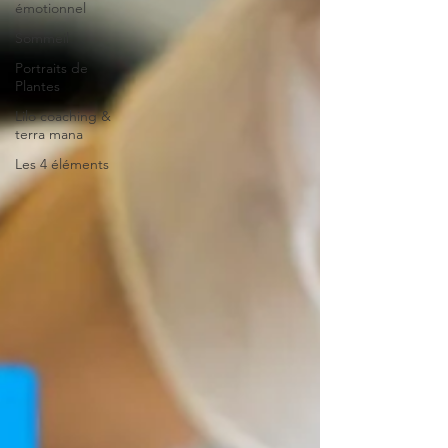
émotionnel
Sommeil
Portraits de
Plantes
Lilo coaching &
terra mana
Les 4 éléments