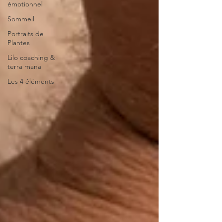
émotionnel
Sommeil
Portraits de
Plantes
Lilo coaching &
terra mana
Les 4 éléments