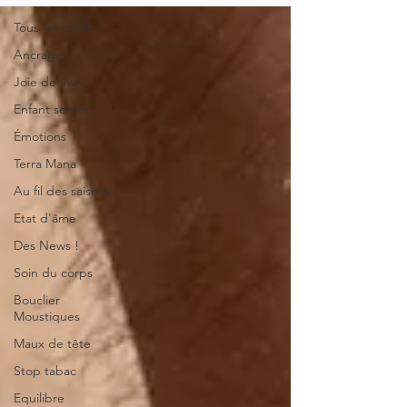
Tous les posts
Ancrage
Joie de Vivre
Enfant serein
Émotions
Terra Mana
Au fil des saisons
Etat d'âme
Des News !
Soin du corps
Bouclier
Moustiques
Maux de tête
Stop tabac
Equilibre