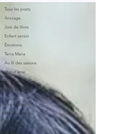
Tous les posts
Ancrage
Joie de Vivre
Enfant serein
Émotions
Terra Mana
Au fil des saisons
Etat d'âme
Des News !
Soin du corps
Bouclier
Moustiques
Maux de tête
Stop tabac
Equilibre