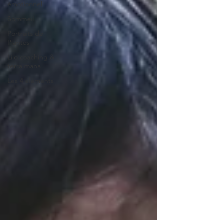
émotionnel
Sommeil
Portraits de
Plantes
Lilo coaching &
terra mana
Les 4 éléments