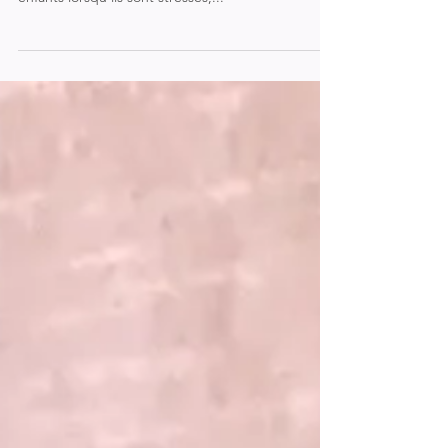
L'Améthyste, symbole du Calme & la Tranquillité.
L'améthyste est une pierre qui aide à calmer les
enfants lorsqu'ils sont stressés,...