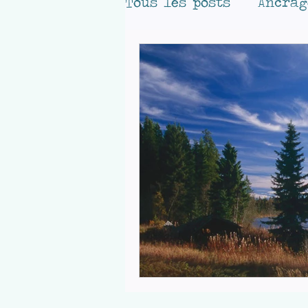
Tous les posts
Ancrag
Terra Mana
Au fil
Bouclier Moustiques
Sommeil
Portraits