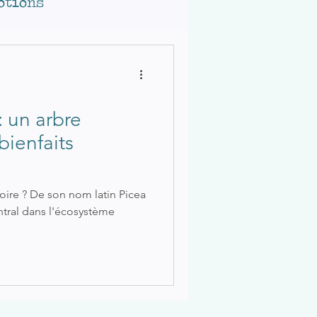
otions
Soin du corps
e émotionnel
re
bienfaits
a
Les 4 éléments
oire ? De son nom latin Picea
ntral dans l'écosystème