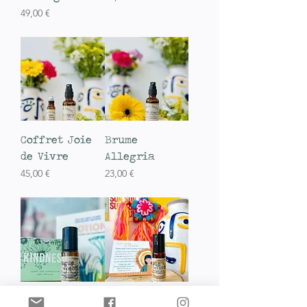
Prix
49,00 €
TVA Incluse
TVA Incluse
Coffret Joie
Brume
de Vivre
Allegria
Prix
Prix
45,00 €
23,00 €
TVA Incluse
TVA Incluse
SOS Vague
SOS Joie de