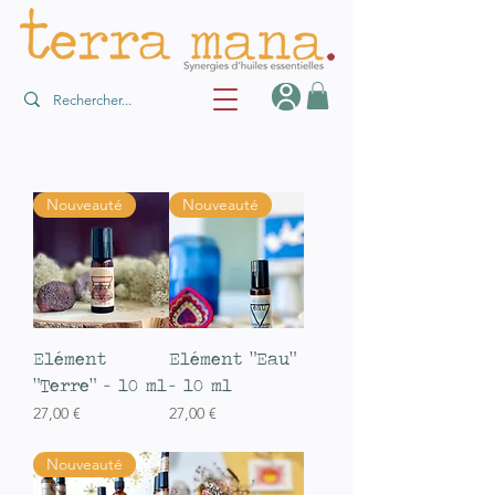
Nouveauté
Nouveauté
Elément
Elément "Eau"
"Terre" - 10 ml
- 10 ml
Prix
Prix
27,00 €
27,00 €
TVA Incluse
TVA Incluse
Nouveauté