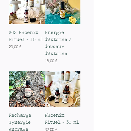
SOS Phoenix
Energie
Rituel - 10 ml
d'Automne /
douceur
Prix
20,00 €
d'Automne
TVA Incluse
Prix
18,00 €
TVA Incluse
Recharge
Phoenix
Synergie
Rituel - 30 ml
Ancrage
Prix
32,00 €