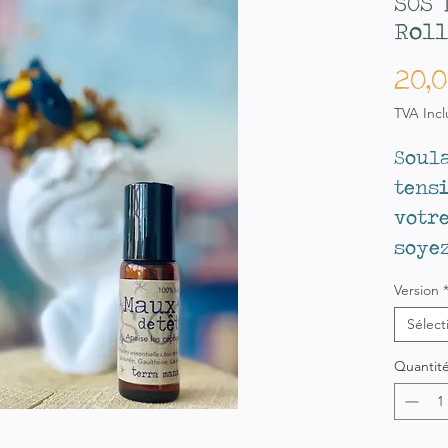
SOS 
Roll
20,
TVA Incl
Soul
tens
votre
soye
inst
Version
Sélect
Quantit