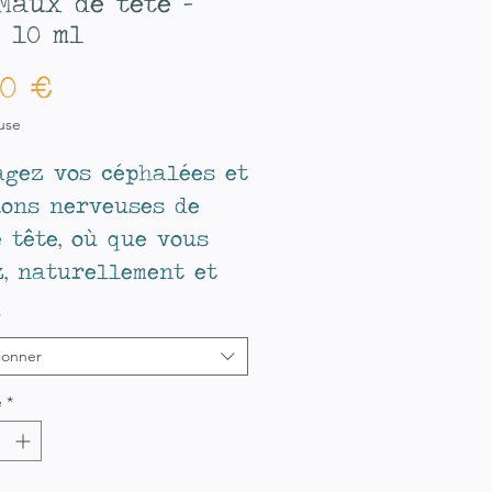
Maux de tête -
 10 ml
Prix
00 €
use
agez vos céphalées et
ions nerveuses de
 tête, où que vous
z, naturellement et
antanément.
*
ionner
é
*