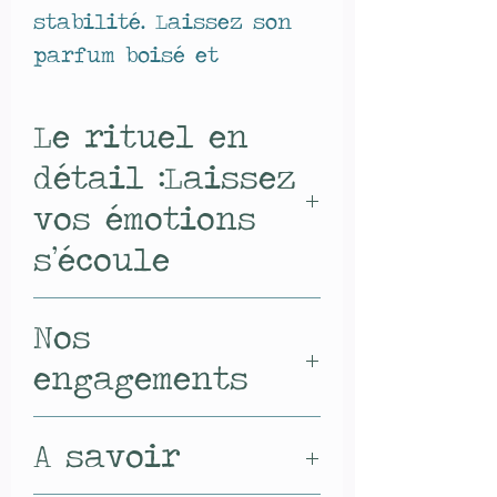
stabilité. Laissez son
parfum boisé et
réconfortant vous
ancrer instantanément
Le rituel en
dans l'instant présent.
détail :Laissez
vos émotions
s’écoule
Ancrer vous dans l'instant
Nos
présent avec le roll-on Terre
engagements
!
L'élément Terre symbolise la
Nos valeurs et notre
stabilité, la force intérieure
A savoir
conscience écologique
et la connexion à la nature.