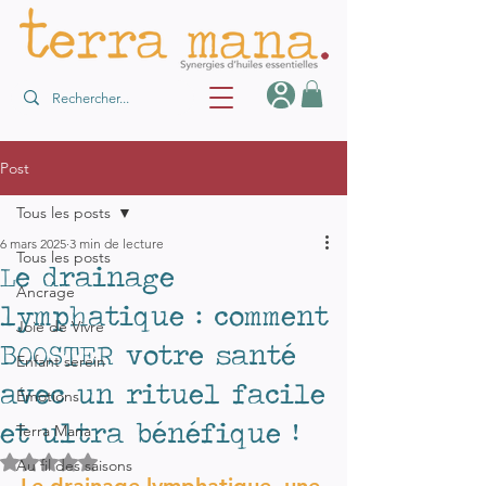
Post
Tous les posts
6 mars 2025
3 min de lecture
Tous les posts
Le drainage
Ancrage
lymphatique : comment
Joie de Vivre
BOOSTER votre santé
Enfant serein
avec un rituel facile
Émotions
et ultra bénéfique !
Terra Mana
Noté NaN étoiles sur 5.
Au fil des saisons