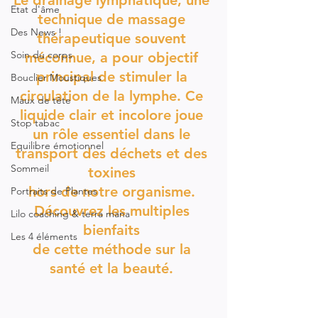
Le drainage lymphatique, une 
Etat d'âme
technique de massage 
Des News !
thérapeutique souvent 
Soin du corps
méconnue, a pour objectif 
principal de stimuler la 
Bouclier Moustiques
circulation de la lymphe. Ce 
Maux de tête
liquide clair et incolore joue 
Stop tabac
un rôle essentiel dans le 
Equilibre émotionnel
transport des déchets et des 
Sommeil
toxines 
hors de notre organisme. 
Portraits de Plantes
Découvrez les multiples 
Lilo coaching & terra mana
bienfaits 
Les 4 éléments
de cette méthode sur la 
santé et la beauté. 