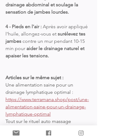
drainage abdominal et soulage la 
sensation de jambes lourdes.
4 - Pieds en l’air :
 Après avoir appliqué 
l’huile, allongez-vous et 
surélevez tes 
jambes
 contre un mur pendant 10-15 
min pour 
aider le drainage naturel et 
apaiser les tensions.
Articles sur le même sujet : 
Une alimentation saine pour un 
drainage lymphatique optimal : 
https://www.terramana.shop/post/une-
alimentation-saine-pour-un-drainage-
lymphatique-optimal
Tout sur le rituel auto massage 
"cirtculation et drainage" :
https://www.terramana.shop/post/tout-