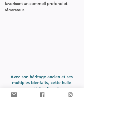
favorisant un sommeil profond et 
réparateur.
Avec son héritage ancien et ses 
multiples bienfaits, cette huile 
essentielle s'inscrit 
comme un trésor de la nature. 
Que ce soit pour renforcer la santé 
respiratoire ou soutenir le bien-être 
émotionnel et lutter contre les 