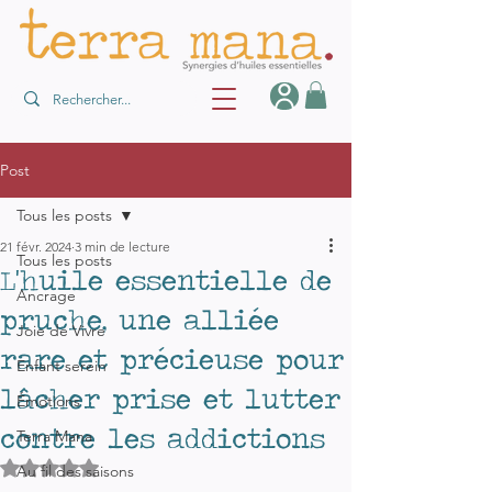
Post
Tous les posts
21 févr. 2024
3 min de lecture
Tous les posts
L'huile essentielle de
Ancrage
pruche, une alliée
Joie de Vivre
rare et précieuse pour
Enfant serein
lâcher prise et lutter
Émotions
contre les addictions
Terra Mana
Noté NaN étoiles sur 5.
Au fil des saisons