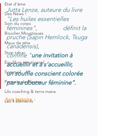
Etat d'âme
Jutta Lenze, auteure du livre 
Des News !
"Les huiles essentielles 
Soin du corps
féminines",                 
définit la 
Bouclier Moustiques
pruche (Sapin Hemlock, Tsuga 
Maux de tête
canadensis),                                 
Stop tabac
comme "
une invitation à 
Equilibre émotionnel
accueillir et à s’accueillir, 
Sommeil
un souffle conscient colorée 
Portraits de Plantes
par sa douceur féminine".
Lilo coaching & terra mana
Son histoire :
Les 4 éléments